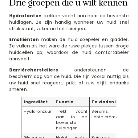
Drie groepen die u wilt kennen
Hydratanten
trekken vocht aan naar de bovenste
huidlagen. Ze zijn handig wanneer uw huid snel
strak staat, zeker na het reinigen.
Emolliënten
maken de huid soepeler en gladder.
Ze vullen als het ware de ruwe plekjes tussen droge
huidcellen op, waardoor de huid comfortabeler
aanvoelt.
Barrièreherstellers
ondersteunen de
beschermlaag van de huid. Die zijn vooral nuttig als
uw huid snel reageert, prikt of ruw blijft ondanks
smeren.
Ingrediënt
Functie
Te vinden in
Hyaluronzuur
Trekt vocht
Serums, gels,
aan in de
lichte crèmes
bovenste
huidlagen
Glycerine
Helpt water
Reinigers,