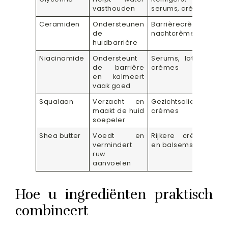
vasthouden
serums, crèmes
Ceramiden
Ondersteunen
Barrièrecrèmes,
de
nachtcrèmes
huidbarrière
Niacinamide
Ondersteunt
Serums, lotions,
de barrière
crèmes
en kalmeert
vaak goed
Squalaan
Verzacht en
Gezichtsolies,
maakt de huid
crèmes
soepeler
Shea butter
Voedt en
Rijkere crèmes
vermindert
en balsems
ruw
aanvoelen
Hoe u ingrediënten praktisch
combineert