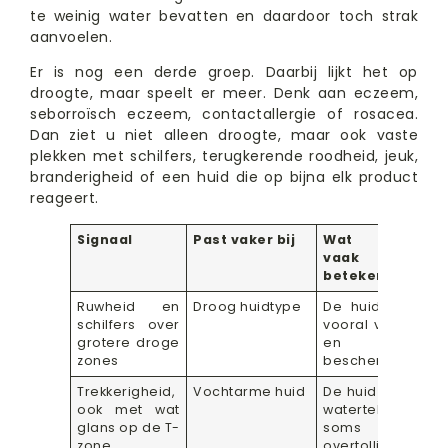
te weinig water bevatten en daardoor toch strak
aanvoelen.
Er is nog een derde groep. Daarbij lijkt het op
droogte, maar speelt er meer. Denk aan eczeem,
seborroïsch eczeem, contactallergie of rosacea.
Dan ziet u niet alleen droogte, maar ook vaste
plekken met schilfers, terugkerende roodheid, jeuk,
branderigheid of een huid die op bijna elk product
reageert.
Signaal
Past vaker bij
Wat dat
vaak
betekent
Ruwheid en
Droog huidtype
De huid mist
schilfers over
vooral vetten
grotere droge
en
zones
bescherming
Trekkerigheid,
Vochtarme huid
De huid heeft
ook met wat
watertekort,
glans op de T-
soms naast
zone
overtollig