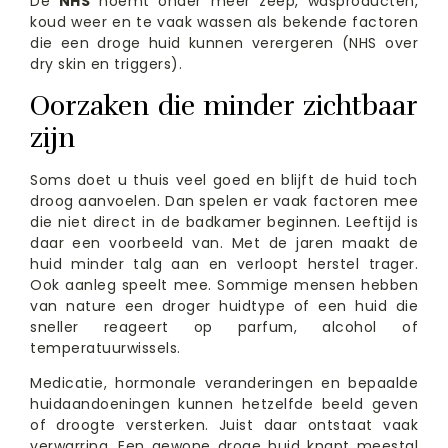
De
NHS
noemt onder meer zeep, wasproducten,
koud weer en te vaak wassen als bekende factoren
die een droge huid kunnen verergeren (NHS over
dry skin en triggers).
Oorzaken die minder zichtbaar
zijn
Soms doet u thuis veel goed en blijft de huid toch
droog aanvoelen. Dan spelen er vaak factoren mee
die niet direct in de badkamer beginnen. Leeftijd is
daar een voorbeeld van. Met de jaren maakt de
huid minder talg aan en verloopt herstel trager.
Ook aanleg speelt mee. Sommige mensen hebben
van nature een droger huidtype of een huid die
sneller reageert op parfum, alcohol of
temperatuurwissels.
Medicatie, hormonale veranderingen en bepaalde
huidaandoeningen kunnen hetzelfde beeld geven
of droogte versterken. Juist daar ontstaat vaak
verwarring. Een gewone droge huid knapt meestal