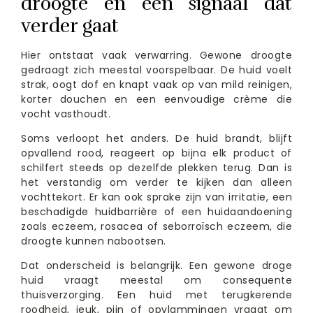
droogte en een signaal dat
verder gaat
Hier ontstaat vaak verwarring. Gewone droogte
gedraagt zich meestal voorspelbaar. De huid voelt
strak, oogt dof en knapt vaak op van mild reinigen,
korter douchen en een eenvoudige crème die
vocht vasthoudt.
Soms verloopt het anders. De huid brandt, blijft
opvallend rood, reageert op bijna elk product of
schilfert steeds op dezelfde plekken terug. Dan is
het verstandig om verder te kijken dan alleen
vochttekort. Er kan ook sprake zijn van irritatie, een
beschadigde huidbarrière of een huidaandoening
zoals eczeem, rosacea of seborroïsch eczeem, die
droogte kunnen nabootsen.
Dat onderscheid is belangrijk. Een gewone droge
huid vraagt meestal om consequente
thuisverzorging. Een huid met terugkerende
roodheid, jeuk, pijn of opvlammingen vraagt om