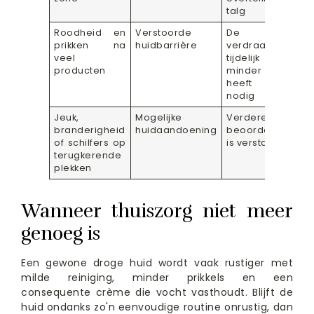
talg
Roodheid en
Verstoorde
De huid
prikken na
huidbarrière
verdraagt
veel
tijdelijk
producten
minder en
heeft rust
nodig
Jeuk,
Mogelijke
Verdere
branderigheid
huidaandoening
beoordeling
of schilfers op
is verstandig
terugkerende
plekken
Wanneer thuiszorg niet meer
genoeg is
Een gewone droge huid wordt vaak rustiger met
milde reiniging, minder prikkels en een
consequente crème die vocht vasthoudt. Blijft de
huid ondanks zo'n eenvoudige routine onrustig, dan