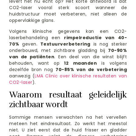
levert het nu echt op? Het korte antwoord is dat
CO2-laser vooral sterk scoort wanneer de
huidstructuur moet verbeteren, niet alleen de
oppervlakkige glans.
Volgens klinische gegevens kan een CO2-
laserbehandeling een
rimpelreductie van 40-
70%
geven.
Textuurverbetering
is nog sterker
onderbouwd, met zichtbare gladding bij
70-90%
van de patiënten
. Een deel van die winst blijft
behouden, want op
12 maanden
is volgens
dezelfde bron nog
70-85% van de verbetering
aanwezig (
LMA Clinic over klinische resultaten van
CO2-laser
).
Waarom resultaat geleidelijk
zichtbaar wordt
Sommige mensen verwachten na het vervellen
meteen het eindresultaat. Zo werkt het meestal
niet. U ziet eerst dat de huid frisser en gladder