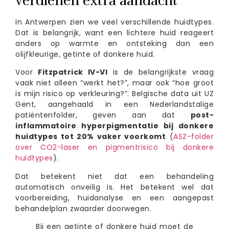
verdienen extra aandacht
In Antwerpen zien we veel verschillende huidtypes.
Dat is belangrijk, want een lichtere huid reageert
anders op warmte en ontsteking dan een
olijfkleurige, getinte of donkere huid.
Voor
Fitzpatrick IV-VI
is de belangrijkste vraag
vaak niet alleen “werkt het?”, maar ook “hoe groot
is mijn risico op verkleuring?”. Belgische data uit UZ
Gent, aangehaald in een Nederlandstalige
patiëntenfolder, geven aan dat
post-
inflammatoire hyperpigmentatie bij donkere
huidtypes tot 20% vaker voorkomt
(
ASZ-folder
over CO2-laser en pigmentrisico bij donkere
huidtypes
).
Dat betekent niet dat een behandeling
automatisch onveilig is. Het betekent wel dat
voorbereiding, huidanalyse en een aangepast
behandelplan zwaarder doorwegen.
Bij een getinte of donkere huid moet de