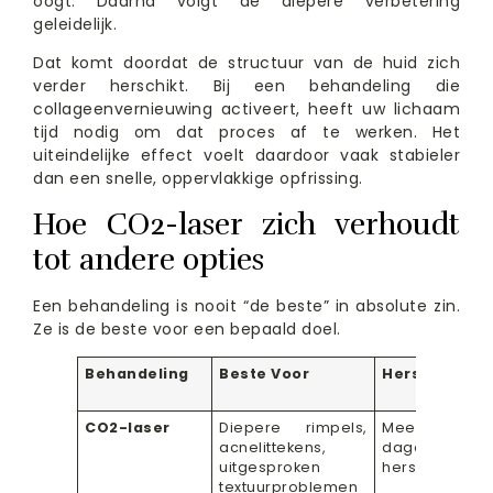
oogt. Daarna volgt de diepere verbetering
geleidelijk.
Dat komt doordat de structuur van de huid zich
verder herschikt. Bij een behandeling die
collageenvernieuwing activeert, heeft uw lichaam
tijd nodig om dat proces af te werken. Het
uiteindelijke effect voelt daardoor vaak stabieler
dan een snelle, oppervlakkige opfrissing.
Hoe CO2-laser zich verhoudt
tot andere opties
Een behandeling is nooit “de beste” in absolute zin.
Ze is de beste voor een bepaald doel.
Behandeling
Beste Voor
Hersteltijd
CO2-laser
Diepere rimpels,
Meerdere
acnelittekens,
dagen
uitgesproken
herstel
textuurproblemen