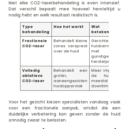
Niet elke CO2-laserbehandeling is even intensief.
Dat verschil bepaalt mee hoeveel hersteltijd u
nodig hebt en welk resultaat realistisch is.
Type
Hoe het werkt
Wat dat
behandeling
betekent
Fractionele
Behandelt kleine
Gerichte
CO2-laser
zones verspreid
huidvernieuwing
over de huid
met een
gunstiger
herstelprofiel
Volledig
Behandelt een
Meer impact op
ablatieve
groter,
de huid en
CO2-laser
aaneengesloten
meestal meer
huidoppervlak
downtime
Voor het gezicht kiezen specialisten vandaag vaak
voor een fractionele aanpak, omdat die een
duidelijke verbetering kan geven zonder de huid
onnodig zwaar te belasten.