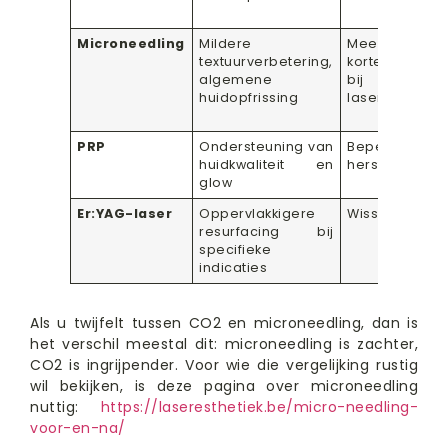
Microneedling
Mildere
Meestal
textuurverbetering,
korter dan
algemene
bij CO2-
huidopfrissing
laser
PRP
Ondersteuning van
Beperkt
huidkwaliteit en
herstel
glow
Er:YAG-laser
Oppervlakkigere
Wisselend
resurfacing bij
specifieke
indicaties
Als u twijfelt tussen CO2 en microneedling, dan is
het verschil meestal dit: microneedling is zachter,
CO2 is ingrijpender. Voor wie die vergelijking rustig
wil bekijken, is deze pagina over microneedling
nuttig:
https://laseresthetiek.be/micro-needling-
voor-en-na/