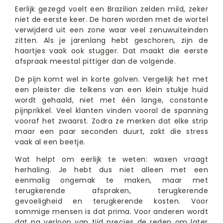
Eerlijk gezegd voelt een Brazilian zelden mild, zeker
niet de eerste keer. De haren worden met de wortel
verwijderd uit een zone waar veel zenuwuiteinden
zitten. Als je jarenlang hebt geschoren, zijn de
haartjes vaak ook stugger. Dat maakt die eerste
afspraak meestal pittiger dan de volgende.
De pijn komt wel in korte golven. Vergelijk het met
een pleister die telkens van een klein stukje huid
wordt gehaald, niet met één lange, constante
pijnprikkel. Veel klanten vinden vooral de spanning
vooraf het zwaarst. Zodra ze merken dat elke strip
maar een paar seconden duurt, zakt die stress
vaak al een beetje.
Wat helpt om eerlijk te weten: waxen vraagt
herhaling. Je hebt dus niet alleen met een
eenmalig ongemak te maken, maar met
terugkerende afspraken, terugkerende
gevoeligheid en terugkerende kosten. Voor
sommige mensen is dat prima. Voor anderen wordt
dat na verloop van tijd precies de reden om later