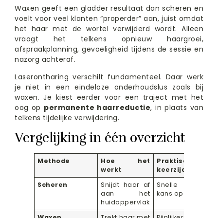
Waxen geeft een gladder resultaat dan scheren en
voelt voor veel klanten “properder” aan, juist omdat
het haar met de wortel verwijderd wordt. Alleen
vraagt het telkens opnieuw haargroei,
afspraakplanning, gevoeligheid tijdens de sessie en
nazorg achteraf.
Laserontharing verschilt fundamenteel. Daar werk
je niet in een eindeloze onderhoudslus zoals bij
waxen. Je kiest eerder voor een traject met het
oog op
permanente haarreductie
, in plaats van
telkens tijdelijke verwijdering.
Vergelijking in één overzicht
Methode
Hoe het
Praktische
werkt
keerzijde
Scheren
Snijdt haar af
Snelle stoppe
aan het
kans op irritatie
huidoppervlak
Waxen
Trekt haar met
Pijnlijker, tijdel