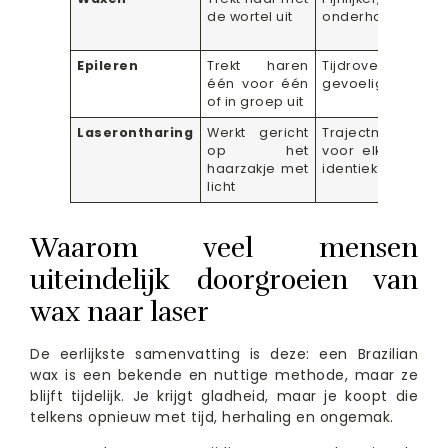
de wortel uit
onderhoudsintens
Epileren
Trekt haren
Tijdrovend en v
één voor één
gevoelig
of in groep uit
Laserontharing
Werkt gericht
Trajectmatig, n
op het
voor elke haarso
haarzakje met
identiek
licht
Waarom veel mensen
uiteindelijk doorgroeien van
wax naar laser
De eerlijkste samenvatting is deze: een Brazilian
wax is een bekende en nuttige methode, maar ze
blijft tijdelijk. Je krijgt gladheid, maar je koopt die
telkens opnieuw met tijd, herhaling en ongemak.