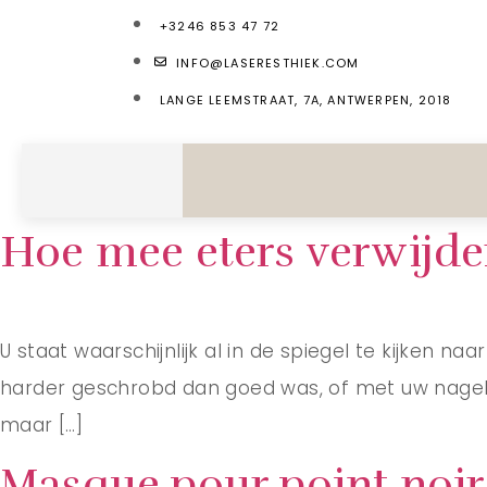
+3246 853 47 72
INFO@LASERESTHIEK.COM
LANGE LEEMSTRAAT, 7A, ANTWERPEN, 2018
Hoe mee eters verwijde
U staat waarschijnlijk al in de spiegel te kijken n
harder geschrobd dan goed was, of met uw nagels “v
maar […]
Masque pour point noir: