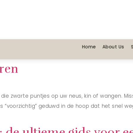
Home
About Us
ren
aar die zwarte puntjes op uw neus, kin of wangen. M
oorzichtig” geduwd in de hoop dat het snel weg zou 
 de ultieme gids voor e