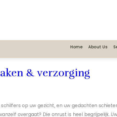
Home
About Us
S
zaken & verzorging
s of schilfers op uw gezicht, en uw gedachten schiet
 vanzelf overgaat? Die onrust is heel begrijpelijk. 