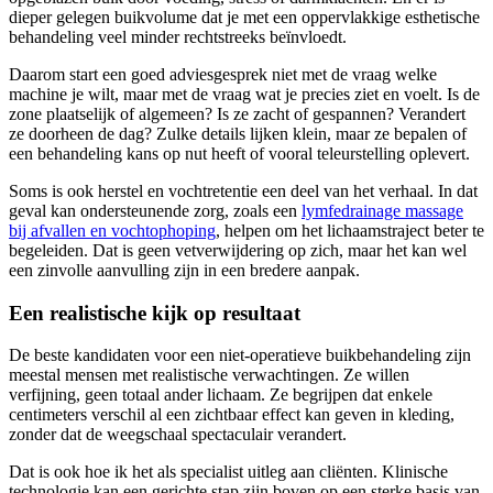
dieper gelegen buikvolume dat je met een oppervlakkige esthetische
behandeling veel minder rechtstreeks beïnvloedt.
Daarom start een goed adviesgesprek niet met de vraag welke
machine je wilt, maar met de vraag wat je precies ziet en voelt. Is de
zone plaatselijk of algemeen? Is ze zacht of gespannen? Verandert
ze doorheen de dag? Zulke details lijken klein, maar ze bepalen of
een behandeling kans op nut heeft of vooral teleurstelling oplevert.
Soms is ook herstel en vochtretentie een deel van het verhaal. In dat
geval kan ondersteunende zorg, zoals een
lymfedrainage massage
bij afvallen en vochtophoping
, helpen om het lichaamstraject beter te
begeleiden. Dat is geen vetverwijdering op zich, maar het kan wel
een zinvolle aanvulling zijn in een bredere aanpak.
Een realistische kijk op resultaat
De beste kandidaten voor een niet-operatieve buikbehandeling zijn
meestal mensen met realistische verwachtingen. Ze willen
verfijning, geen totaal ander lichaam. Ze begrijpen dat enkele
centimeters verschil al een zichtbaar effect kan geven in kleding,
zonder dat de weegschaal spectaculair verandert.
Dat is ook hoe ik het als specialist uitleg aan cliënten. Klinische
technologie kan een gerichte stap zijn boven op een sterke basis van