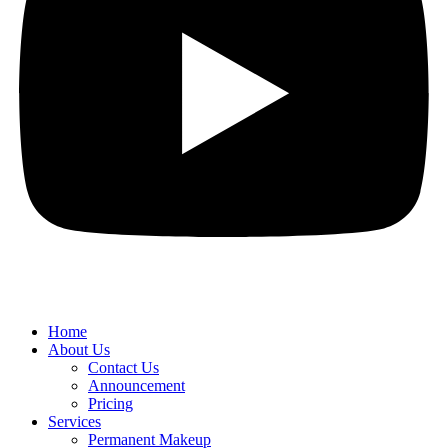
Home
About Us
Contact Us
Announcement
Pricing
Services
Permanent Makeup