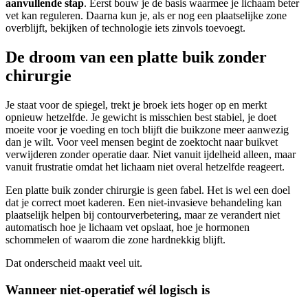
aanvullende stap
. Eerst bouw je de basis waarmee je lichaam beter
vet kan reguleren. Daarna kun je, als er nog een plaatselijke zone
overblijft, bekijken of technologie iets zinvols toevoegt.
De droom van een platte buik zonder
chirurgie
Je staat voor de spiegel, trekt je broek iets hoger op en merkt
opnieuw hetzelfde. Je gewicht is misschien best stabiel, je doet
moeite voor je voeding en toch blijft die buikzone meer aanwezig
dan je wilt. Voor veel mensen begint de zoektocht naar buikvet
verwijderen zonder operatie daar. Niet vanuit ijdelheid alleen, maar
vanuit frustratie omdat het lichaam niet overal hetzelfde reageert.
Een platte buik zonder chirurgie is geen fabel. Het is wel een doel
dat je correct moet kaderen. Een niet-invasieve behandeling kan
plaatselijk helpen bij contourverbetering, maar ze verandert niet
automatisch hoe je lichaam vet opslaat, hoe je hormonen
schommelen of waarom die zone hardnekkig blijft.
Dat onderscheid maakt veel uit.
Wanneer niet-operatief wél logisch is