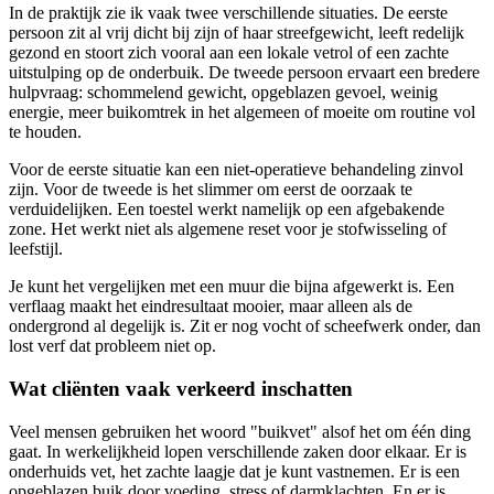
In de praktijk zie ik vaak twee verschillende situaties. De eerste
persoon zit al vrij dicht bij zijn of haar streefgewicht, leeft redelijk
gezond en stoort zich vooral aan een lokale vetrol of een zachte
uitstulping op de onderbuik. De tweede persoon ervaart een bredere
hulpvraag: schommelend gewicht, opgeblazen gevoel, weinig
energie, meer buikomtrek in het algemeen of moeite om routine vol
te houden.
Voor de eerste situatie kan een niet-operatieve behandeling zinvol
zijn. Voor de tweede is het slimmer om eerst de oorzaak te
verduidelijken. Een toestel werkt namelijk op een afgebakende
zone. Het werkt niet als algemene reset voor je stofwisseling of
leefstijl.
Je kunt het vergelijken met een muur die bijna afgewerkt is. Een
verflaag maakt het eindresultaat mooier, maar alleen als de
ondergrond al degelijk is. Zit er nog vocht of scheefwerk onder, dan
lost verf dat probleem niet op.
Wat cliënten vaak verkeerd inschatten
Veel mensen gebruiken het woord "buikvet" alsof het om één ding
gaat. In werkelijkheid lopen verschillende zaken door elkaar. Er is
onderhuids vet, het zachte laagje dat je kunt vastnemen. Er is een
opgeblazen buik door voeding, stress of darmklachten. En er is