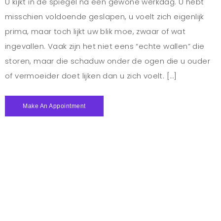
U kijkt in de spiegel na een gewone werkdag. U hebt
misschien voldoende geslapen, u voelt zich eigenlijk
prima, maar toch lijkt uw blik moe, zwaar of wat
ingevallen. Vaak zijn het niet eens “echte wallen” die
storen, maar die schaduw onder de ogen die u ouder
of vermoeider doet lijken dan u zich voelt. […]
Make An Appointment