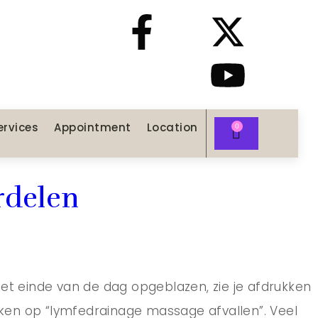
ervices
Appointment
Location
rdelen
het einde van de dag opgeblazen, zie je afdrukken
oeken op “lymfedrainage massage afvallen”. Veel