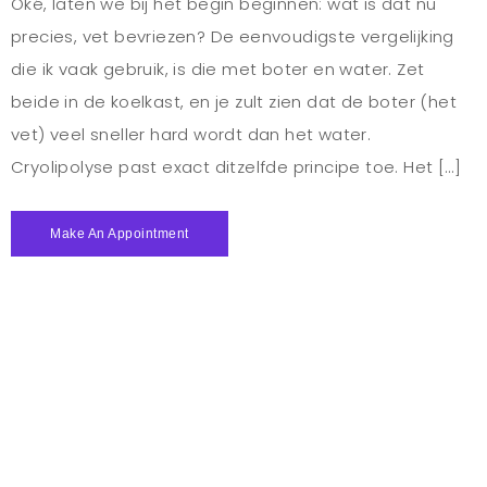
Oké, laten we bij het begin beginnen: wat is dat nu
precies, vet bevriezen? De eenvoudigste vergelijking
die ik vaak gebruik, is die met boter en water. Zet
beide in de koelkast, en je zult zien dat de boter (het
vet) veel sneller hard wordt dan het water.
Cryolipolyse past exact ditzelfde principe toe. Het […]
Make An Appointment