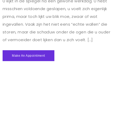
U kijkt in de spiegel na een gewone werkdag. U hebt
misschien voldoende geslapen, u voelt zich eigenlijk
prima, maar toch lijkt uw blik moe, zwaar of wat
ingevallen. Vaak zijn het niet eens “echte wallen” die
storen, maar die schaduw onder de ogen die u ouder
of vermoeider doet lijken dan u zich voelt. […]
Make An Appointment